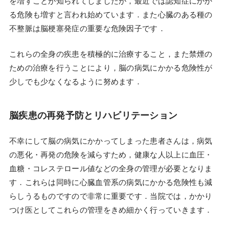
を増すことが知られてしましたが，最近では認知症にかか
る危険も増すと言われ始めています．また心臓のある種の
不整脈は脳梗塞発症の重要な危険因子です．
これらの全身の疾患を積極的に治療すること，また禁煙の
ための治療を行うことにより，脳の病気にかかる危険性が
少しでも少なくなるように努めます．
脳疾患の再発予防とリハビリテーション
不幸にして脳の病気にかかってしまった患者さんは，病気
の悪化・再発の危険を減らすため，健康な人以上に血圧・
血糖・コレステロール値などの全身の管理が必要となりま
す．これらは同時に心臓血管系の病気にかかる危険性も減
らしうるものですので非常に重要です．当院では，かかり
つけ医としてこれらの管理をきめ細かく行っていきます．